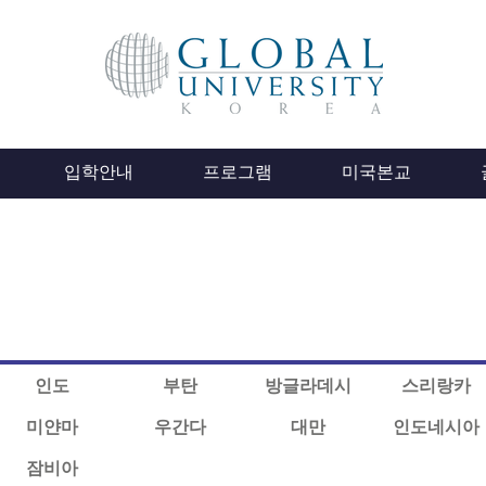
입학안내
프로그램
미국본교
인도
부탄
방글라데시
스리랑카
미얀마
우간다
대만
인도네시아
잠비아