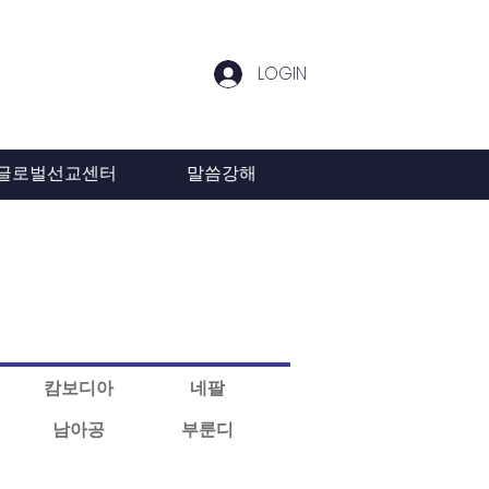
LOGIN
글로벌선교센터
말씀강해
캄보디아
네팔
남아공
부룬디