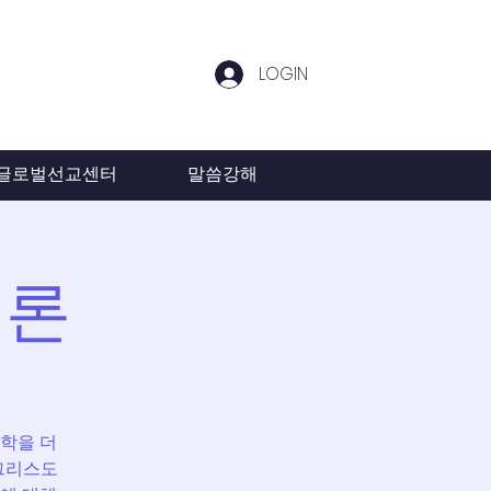
LOGIN
글로벌선교센터
말씀강해
개론
학을 더
 그리스도