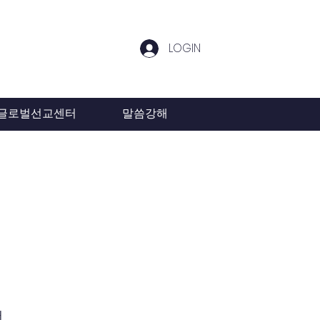
LOGIN
글로벌선교센터
말씀강해
.