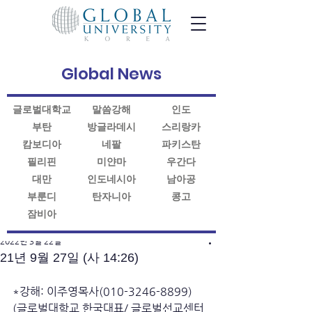
Global News
글로벌대학교
말씀강해
인도
부탄
방글라데시
스리랑카
캄보디아
네팔
파키스탄
필리핀
미얀마
우간다
대만
인도네시아
남아공
부룬디
탄자니아
콩고
잠비아
게시물
2022년 3월 22일
21년 9월 27일 (사 14:26)
*강해: 이주영목사(010-3246-8899)
(글로벌대학교 한국대표/ 글로벌선교센터 