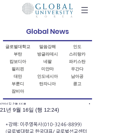
Global News
글로벌대학교
말씀강해
인도
부탄
방글라데시
스리랑카
캄보디아
네팔
파키스탄
필리핀
미얀마
우간다
대만
인도네시아
남아공
부룬디
탄자니아
콩고
잠비아
게시물
2022년 3월 22일
21년 9월 16일 (행 12:24)
*강해: 이주영목사(010-3246-8899)
(글로벌대학교 한국대표/ 글로벌선교센터 