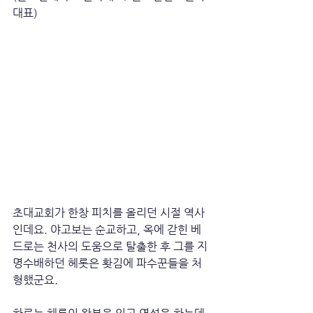
대표)
초대교회가 한창 피치를 올리던 시절 역사
인데요. 야고보는 순교하고, 옥에 갇힌 베
드로는 천사의 도움으로 탈출한 후 그를 지
명수배하던 헤롯은 홧김에 파수꾼들을 처
형했군요. 