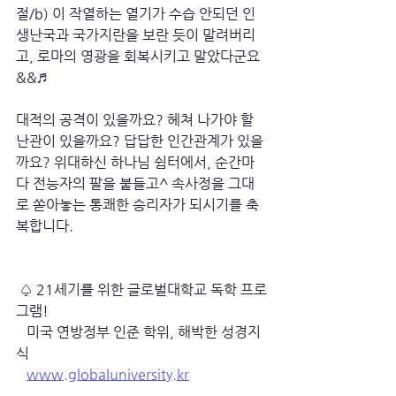
절/b) 이 작열하는 열기가 수습 안되던 인
생난국과 국가지란을 보란 듯이 말려버리
고, 로마의 영광을 회복시키고 말았다군요
&&♬
대적의 공격이 있을까요? 헤쳐 나가야 할 
난관이 있을까요? 답답한 인간관계가 있을
까요? 위대하신 하나님 쉼터에서, 순간마
다 전능자의 팔을 붙들고^ 속사정을 그대
로 쏟아놓는 통쾌한 승리자가 되시기를 축
복합니다.
 ♤ 21세기를 위한 글로벌대학교 독학 프로
그램!
   미국 연방정부 인준 학위, 해박한 성경지
식
www.globaluniversity.kr