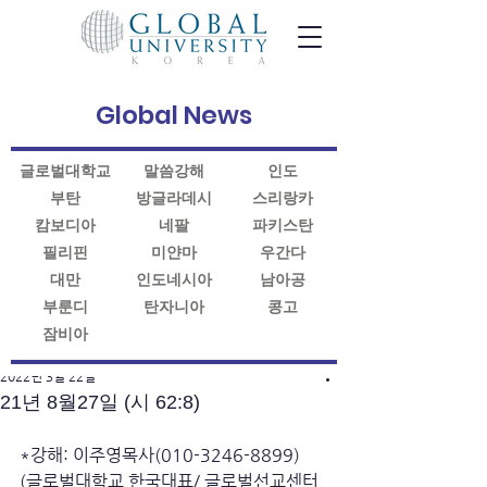
Global News
글로벌대학교
말씀강해
인도
부탄
방글라데시
스리랑카
캄보디아
네팔
파키스탄
필리핀
미얀마
우간다
대만
인도네시아
남아공
부룬디
탄자니아
콩고
잠비아
게시물
2022년 3월 22일
21년 8월27일 (시 62:8)
*강해: 이주영목사(010-3246-8899)
(글로벌대학교 한국대표/ 글로벌선교센터 