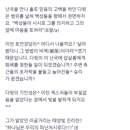
난국을 만나 홀로 믿음의 고백을 하던 다윗
은 범위를 넓혀 백성들을 향해서 권면하지
요. “백성들아 시시로 그를 의지하고 그의 
앞에 마음을 토하라”(8절/a)
이런 호언장담이^ 어디서 나올까요? ‘살아
봤더니 그 방법이 비책(祕策)이더라’^였기 
때문입니다. 다윗이 이 난국에 압살롬에게 
화해를 청한들 일이 되었겠습니까? 주변 측
근들의 옷자락을 붙들고 늘어진들^ 승리
가 왔겠습니까?
다윗의 기민성은^ 이런 제스처들이 부질없
음을 알았다는 점에서 빛을 발하게 되지요
^^
그가 알았던 이글거리는 태양빛 진리란? 
“하나님은 우리의 피난처시로다!!!”(8