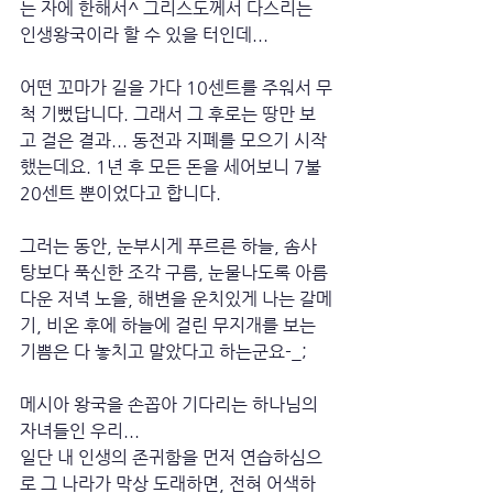
는 자에 한해서^ 그리스도께서 다스리는 
인생왕국이라 할 수 있을 터인데...
어떤 꼬마가 길을 가다 10센트를 주워서 무
척 기뻤답니다. 그래서 그 후로는 땅만 보
고 걸은 결과... 동전과 지폐를 모으기 시작
했는데요. 1년 후 모든 돈을 세어보니 7불 
20센트 뿐이었다고 합니다.
그러는 동안, 눈부시게 푸르른 하늘, 솜사
탕보다 푹신한 조각 구름, 눈물나도록 아름
다운 저녁 노을, 해변을 운치있게 나는 갈메
기, 비온 후에 하늘에 걸린 무지개를 보는 
기쁨은 다 놓치고 말았다고 하는군요-_;
메시아 왕국을 손꼽아 기다리는 하나님의 
자녀들인 우리...
일단 내 인생의 존귀함을 먼저 연습하심으
로 그 나라가 막상 도래하면, 전혀 어색하