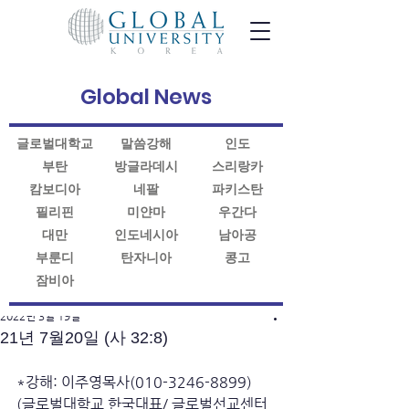
Global News
글로벌대학교
말씀강해
인도
부탄
방글라데시
스리랑카
캄보디아
네팔
파키스탄
필리핀
미얀마
우간다
대만
인도네시아
남아공
부룬디
탄자니아
콩고
잠비아
게시물
2022년 3월 19일
21년 7월20일 (사 32:8)
*강해: 이주영목사(010-3246-8899)
(글로벌대학교 한국대표/ 글로벌선교센터 