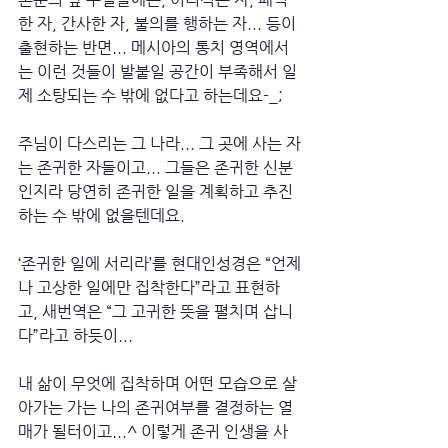
한 자, 간사한 자, 불의를 행하는 자... 등이 
출현하는 반면... 메시아의 통치 영역에서
는 이런 것들이 발붙일 공간이 부족해서 일
제 소탕되는 수 밖에 없다고 하는데요-_;
주님이 다스리는 그 나라... 그 곳에 사는 자
는 존귀한 자들이고... 그들은 존귀한 신분
인지라 당연히 존귀한 일을 계획하고 추진
하는 수 밖에 없을텐데요.
‘존귀한 일에 서리라’를 현대인성경은 “언제
나 고상한 일에만 집착한다”라고 표현하
고, 새번역은 “그 고귀한 뜻을 펼치며 삽니
다”라고 하듯이... 
내 삶이 무엇에 집착하며 어떤 모습으로 살
아가는 가는 나의 존귀여부를 결정하는 열
매가 될터이고...^ 이렇게 존귀 인생을 사