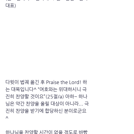
대표)
다윗이 법궤 옮긴 후 Praise the Lord! 하
는 대목입니다^ “여호와는 위대하시니 극
진히 찬양할 것이요”(25절/a) 아하~ 하나
님은 약간 찬양을 올릴 대상이 아니라... 극
진히 찬양을 받기에 합당하신 분이로군요
^ 
하나님을 찬양할 시간이 없을 정도로 바빴