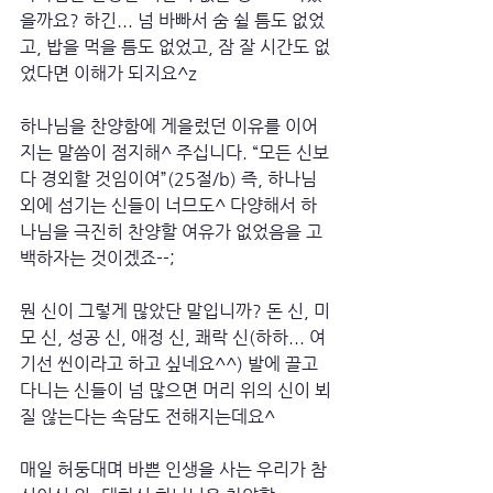
을까요? 하긴... 넘 바빠서 숨 쉴 틈도 없었
고, 밥을 먹을 틈도 없었고, 잠 잘 시간도 없
었다면 이해가 되지요^z
하나님을 찬양함에 게을렀던 이유를 이어
지는 말씀이 점지해^ 주십니다. “모든 신보
다 경외할 것임이여”(25절/b) 즉, 하나님 
외에 섬기는 신들이 너므도^ 다양해서 하
나님을 극진히 찬양할 여유가 없었음을 고
백하자는 것이겠죠--;
뭔 신이 그렇게 많았단 말입니까? 돈 신, 미
모 신, 성공 신, 애정 신, 쾌락 신(하하... 여
기선 씬이라고 하고 싶네요^^) 발에 끌고 
다니는 신들이 넘 많으면 머리 위의 신이 뵈
질 않는다는 속담도 전해지는데요^
매일 허둥대며 바쁜 인생을 사는 우리가 참 