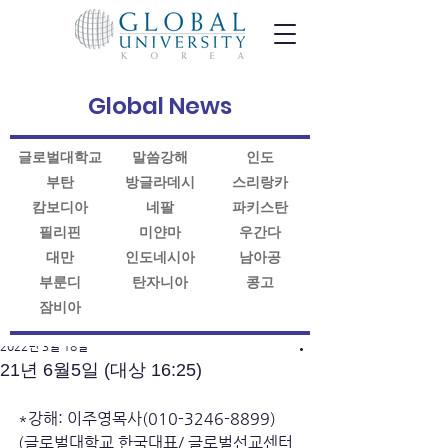
Global News
글로벌대학교
말씀강해
인도
부탄
방글라데시
스리랑카
캄보디아
네팔
파키스탄
필리핀
미얀마
우간다
대만
인도네시아
남아공
부룬디
탄자니아
콩고
잠비아
게시물
2022년 3월 18일
21년 6월5일 (대상 16:25)
*강해: 이주영목사(010-3246-8899)
(글로벌대학교 한국대표/ 글로벌선교센터 