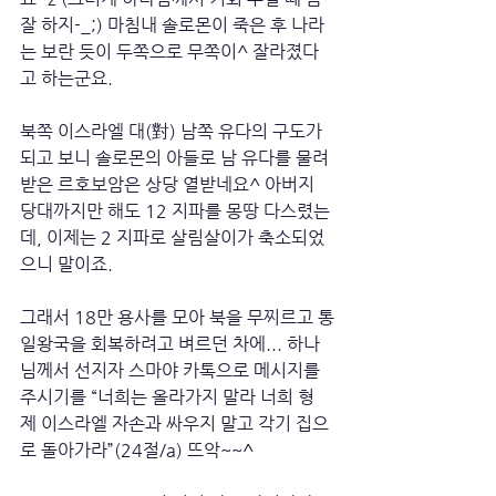
잘 하지-_;) 마침내 솔로몬이 죽은 후 나라
는 보란 듯이 두쪽으로 무쪽이^ 잘라졌다
고 하는군요. 
북쪽 이스라엘 대(對) 남쪽 유다의 구도가 
되고 보니 솔로몬의 아들로 남 유다를 물려
받은 르호보암은 상당 열받네요^ 아버지 
당대까지만 해도 12 지파를 몽땅 다스렸는
데, 이제는 2 지파로 살림살이가 축소되었
으니 말이죠. 
그래서 18만 용사를 모아 북을 무찌르고 통
일왕국을 회복하려고 벼르던 차에... 하나
님께서 선지자 스마야 카톡으로 메시지를 
주시기를 “너희는 올라가지 말라 너희 형
제 이스라엘 자손과 싸우지 말고 각기 집으
로 돌아가라”(24절/a) 뜨악~~^