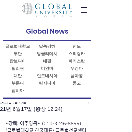
Global News
글로벌대학교
말씀강해
인도
부탄
방글라데시
스리랑카
캄보디아
네팔
파키스탄
필리핀
미얀마
우간다
대만
인도네시아
남아공
부룬디
탄자니아
콩고
잠비아
게시물
2022년 3월 18일
21년 6월17일 (왕상 12:24)
*강해: 이주영목사(010-3246-8899)
(글로벌대학교 한국대표/ 글로벌선교센터 