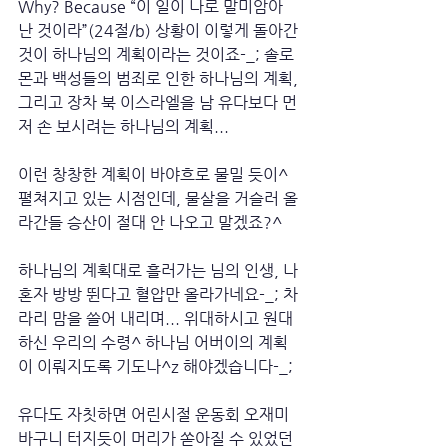
Why? Because “이 일이 나로 말미암아 
난 것이라”(24절/b) 상황이 이렇게 돌아간 
것이 하나님의 계획이라는 것이죠-_; 솔로
몬과 백성들의 범죄로 인한 하나님의 계획, 
그리고 장차 북 이스라엘을 남 유다보다 먼
저 손 보시려는 하나님의 계획... 
이런 창창한 계획이 바야흐로 물밀 듯이^ 
펼쳐지고 있는 시점인데, 물살을 거슬러 올
라간들 승산이 절대 안 나오고 말겠죠?^ 
하나님의 계획대로 흘러가는 님의 인생, 나 
혼자 방방 뛴다고 혈압만 올라가네요-_; 차
라리 맘을 쓸어 내리며... 위대하시고 원대
하신 우리의 수령^ 하나님 어버이의 계획
이 이뤄지도록 기도나^z 해야겠습니다-_;
유다도 자칫하면 어린시절 운동회 오재미 
바구니 터지듯이 머리가 쏟아질 수 있었던 