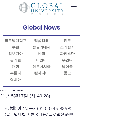
Global News
글로벌대학교
말씀강해
인도
부탄
방글라데시
스리랑카
캄보디아
네팔
파키스탄
필리핀
미얀마
우간다
대만
인도네시아
남아공
부룬디
탄자니아
콩고
잠비아
게시물
2022년 3월 18일
21년 5월17일 (사 40:28)
*강해: 이주영목사(010-3246-8899)
(글로벌대학교 한국대표/ 글로벌선교센터 