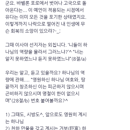
군요. 바벨론 포로에서 벗어나 고국으로 돌
아온다는... 이 예언이 적용되는 시점에서 
유다는 이미 모든 것을 포기한 상태였지요. 
이렇게까지 나락으로 떨어진 내 인생에 무
슨 회복의 소망이 있으랴?-_;
그때 이사야 선지자는 외칩니다. ‘니들이 하
나님의 역량을 몰라서 그러느냐?’^ “너는 
알지 못하였느냐 듣지 못하였느냐”(8절/a)
우리는 알고, 듣고 있을까요? 하나님의 역
량에 관해.... “영원하신 하나님 여호와, 땅
끝까지 창조하신 이는 피곤하지 않으시며 
곤비하지 않으시며 명철이 한이 없으시
며”(28절/b) 번호 붙여볼까요?^
1) 그때도, 시방도^, 앞으로도 영원히 계시
는 하나님
2) 천하 만물을 갖고 계시는 거부(巨富) 하