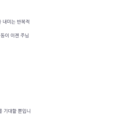
을 내미는 반복적
동이 이젠 주님 
를 기대할 뿐입니