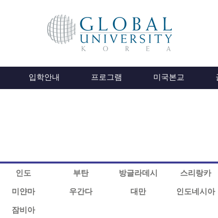
입학안내
프로그램
미국본교
인도
부탄
방글라데시
스리랑카
미얀마
우간다
대만
인도네시아
잠비아