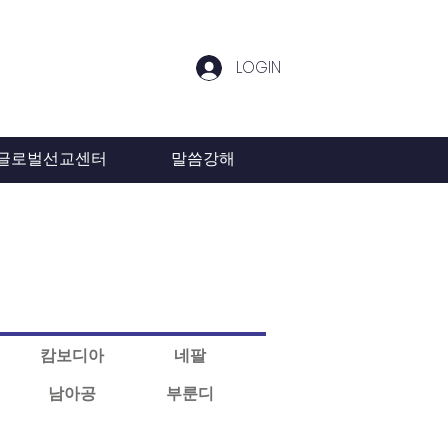
LOGIN
글로벌선교센터
말씀강해
캄보디아
네팔
남아공
부룬디