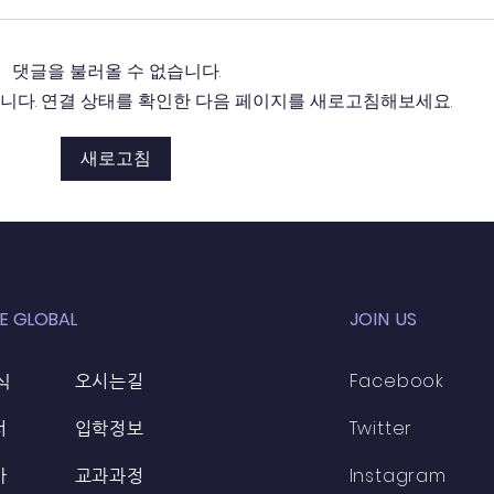
댓글을 불러올 수 없습니다.
다. 연결 상태를 확인한 다음 페이지를 새로고침해보세요.
새로고침
22년12월~23년1월 부탄
22년
GMC, CLMS 선교
CLM
E GLOBAL
JOIN US
식
Facebook
오시는길
Twitter
터
입학정보
Instagram
가
교과과정