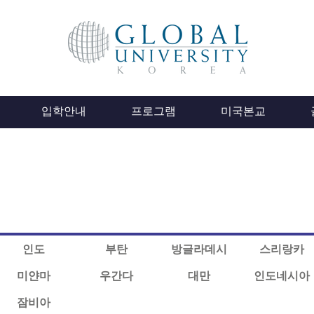
입학안내
프로그램
미국본교
인도
부탄
방글라데시
스리랑카
미얀마
우간다
대만
인도네시아
잠비아