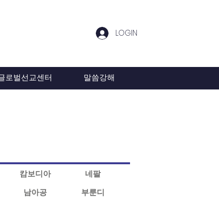
LOGIN
글로벌선교센터
말씀강해
캄보디아
네팔
남아공
부룬디