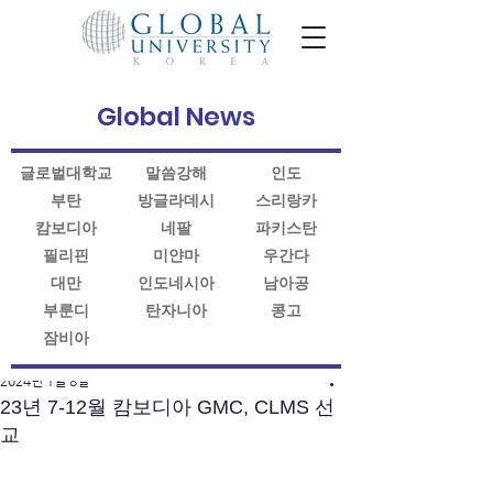
Global News
글로벌대학교
말씀강해
인도
부탄
방글라데시
스리랑카
캄보디아
네팔
파키스탄
필리핀
미얀마
우간다
대만
인도네시아
남아공
부룬디
탄자니아
콩고
잠비아
게시물
2024년 1월 8일
23년 7-12월 캄보디아 GMC, CLMS 선
교