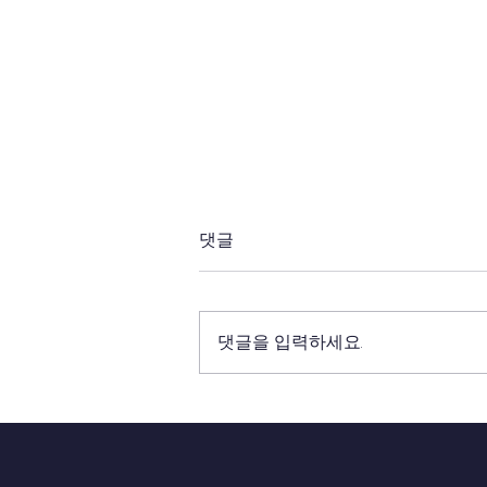
24년 5-6월 캄보디아 GMC,
댓글
CLMS 선교
세 군데 GMC 교회를 목양하시는 쏙
빈목사님 축복합니다. 어르신들을
댓글을 입력하세요.
섬기며 차세대 어린이들과 청소년들
을 양육하며 교도소 전도를 함께 하
는 목회사역에 주님의 도우심을 간
구합니다. 노약자를 위한 의자가 더
필요하다고 해서 20개...