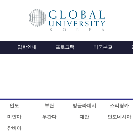
입학안내
프로그램
미국본교
인도
부탄
방글라데시
스리랑카
미얀마
우간다
대만
인도네시아
잠비아