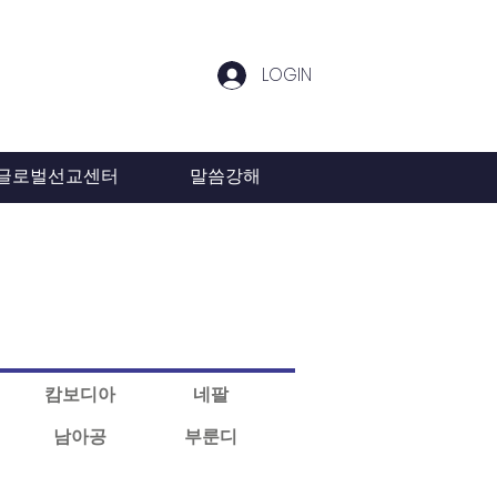
LOGIN
글로벌선교센터
말씀강해
캄보디아
네팔
남아공
부룬디