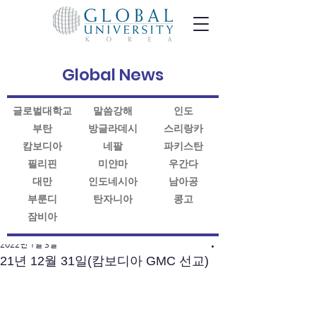
Global News
글로벌대학교
말씀강해
인도
부탄
방글라데시
스리랑카
캄보디아
네팔
파키스탄
필리핀
미얀마
우간다
대만
인도네시아
남아공
부룬디
탄자니아
콩고
잠비아
게시물
2022년 1월 3일
21년 12월 31일(캄보디아 GMC 선교)