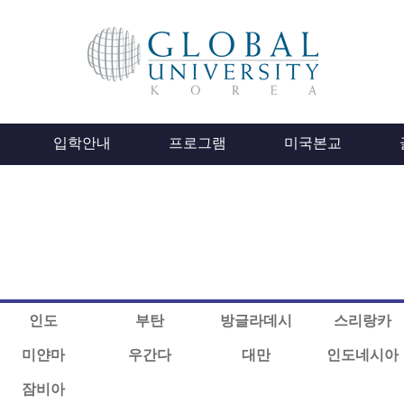
입학안내
프로그램
미국본교
인도
부탄
방글라데시
스리랑카
미얀마
우간다
대만
인도네시아
잠비아