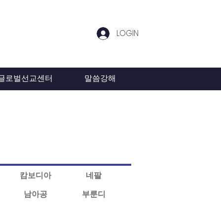
LOGIN
글로벌선교센터
말씀강해
캄보디아
네팔
남아공
부룬디