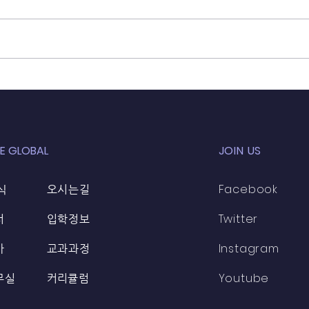
21년 10월 31일 (파키스탄
21년
GMC 선교)
교)
E GLOBAL
JOIN US
식
Facebook
오시는길
Twitter
터
입학정보
Instagram
가
교과과정
Youtube
무실
​커리큘럼