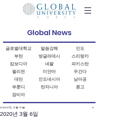
Global News
글로벌대학교
말씀강해
인도
부탄
방글라데시
스리랑카
캄보디아
네팔
파키스탄
필리핀
미얀마
우간다
대만
인도네시아
남아공
부룬디
탄자니아
콩고
잠비아
게시물
2020년 3월 6일
2020년 3월 6일