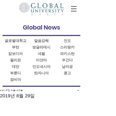
Global News
글로벌대학교
말씀강해
인도
부탄
방글라데시
스리랑카
캄보디아
네팔
파키스탄
필리핀
미얀마
우간다
대만
인도네시아
남아공
부룬디
탄자니아
콩고
잠비아
게시물
2019년 8월 29일
2019년 8월 29일