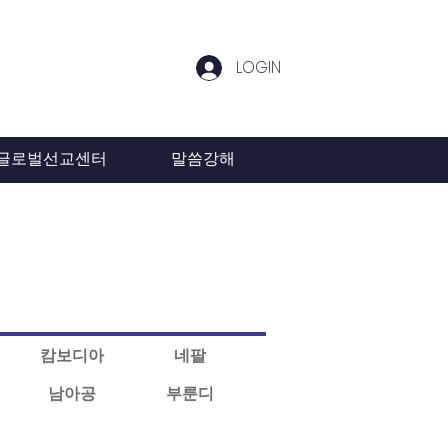
LOGIN
글로벌선교센터
말씀강해
캄보디아
네팔
남아공
부룬디