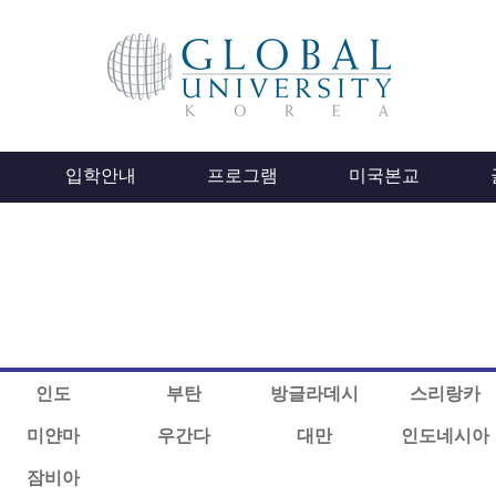
입학안내
프로그램
미국본교
인도
부탄
방글라데시
스리랑카
미얀마
우간다
대만
인도네시아
잠비아