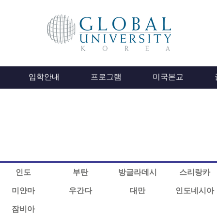
입학안내
프로그램
미국본교
인도
부탄
방글라데시
스리랑카
미얀마
우간다
대만
인도네시아
잠비아