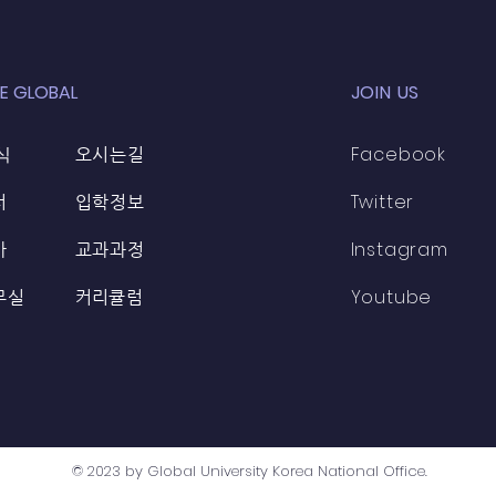
E GLOBAL
JOIN US
식
Facebook
오시는길
Twitter
터
입학정보
Instagram
가
교과과정
Youtube
무실
​커리큘럼
© 2023 by
Global University Korea National Office
.