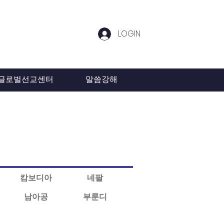
LOGIN
글로벌선교센터
말씀강해
캄보디아
네팔
남아공
부룬디