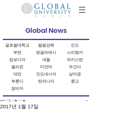
Global News
글로벌대학교
말씀강해
인도
부탄
방글라데시
스리랑카
캄보디아
네팔
파키스탄
필리핀
미얀마
우간다
대만
인도네시아
남아공
부룬디
탄자니아
콩고
잠비아
게시물
2017년 1월 17일
2017년 1월 17일