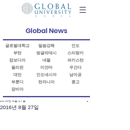
Global News
글로벌대학교
말씀강해
인도
부탄
방글라데시
스리랑카
캄보디아
네팔
파키스탄
필리핀
미얀마
우간다
대만
인도네시아
남아공
부룬디
탄자니아
콩고
잠비아
게시물
2016년 8월 27일
2016년 8월 27일