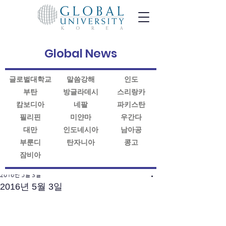
Global News
글로벌대학교
말씀강해
인도
부탄
방글라데시
스리랑카
캄보디아
네팔
파키스탄
필리핀
미얀마
우간다
대만
인도네시아
남아공
부룬디
탄자니아
콩고
잠비아
게시물
2016년 5월 3일
2016년 5월 3일