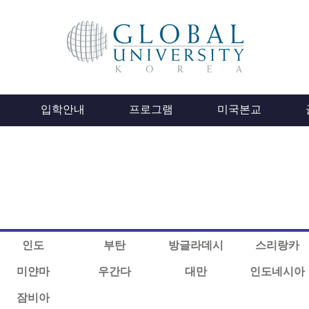
입학안내
프로그램
미국본교
인도
부탄
방글라데시
스리랑카
미얀마
우간다
대만
인도네시아
잠비아