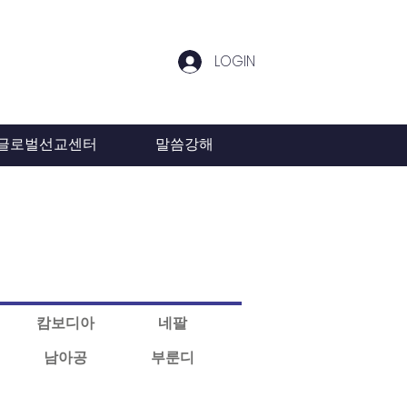
LOGIN
글로벌선교센터
말씀강해
캄보디아
네팔
남아공
부룬디