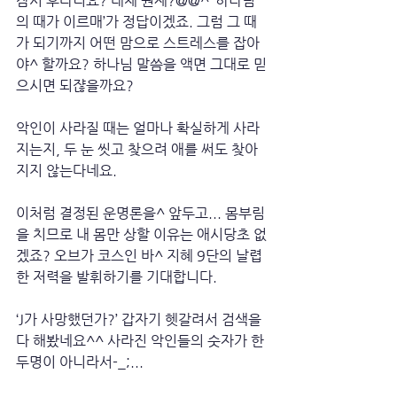
잠시 후라니요? 대체 원제?@@^ ‘하나님
의 때가 이르매’가 정답이겠죠. 그럼 그 때
가 되기까지 어떤 맘으로 스트레스를 잡아
야^ 할까요? 하나님 말씀을 액면 그대로 믿
으시면 되쟎을까요?
악인이 사라질 때는 얼마나 확실하게 사라
지는지, 두 눈 씻고 찾으려 애를 써도 찾아
지지 않는다네요. 
이처럼 결정된 운명론을^ 앞두고... 몸부림
을 치므로 내 몸만 상할 이유는 애시당초 없
겠죠? 오브가 코스인 바^ 지혜 9단의 날렵
한 저력을 발휘하기를 기대합니다.
‘J가 사망했던가?’ 갑자기 헷갈려서 검색을 
다 해봤네요^^ 사라진 악인들의 숫자가 한 
두명이 아니라서-_;... 