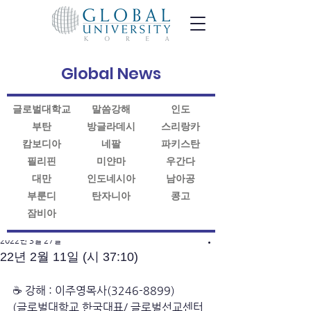
Global News
글로벌대학교
말씀강해
인도
부탄
방글라데시
스리랑카
캄보디아
네팔
파키스탄
필리핀
미얀마
우간다
대만
인도네시아
남아공
부룬디
탄자니아
콩고
잠비아
게시물
2022년 3월 27일
22년 2월 11일 (시 37:10)
☕ 강해 : 이주영목사(3246-8899)
(글로벌대학교 한국대표/ 글로벌선교센터 