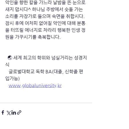
악인을 향한 칼을 가느라 날밤을 뜬 눈으로 
새지 맙시다^ 하나님 주방에서 숫돌 가는 
소리를 자장가로 들으며 숙면을 취합시다. 
잠시 후에 어차피 없어질 악인에 대해 분통
을 터뜨릴 에너지로 차라리 행복한 인생 정
원을 가꾸시기를 축복합니다.
  🌏 세계 최고의 학위와 넘실거리는 성경지
식
   글로벌대학교 독학 BA(대졸, 신학졸 편
입가능)
www.globaluniversity.kr