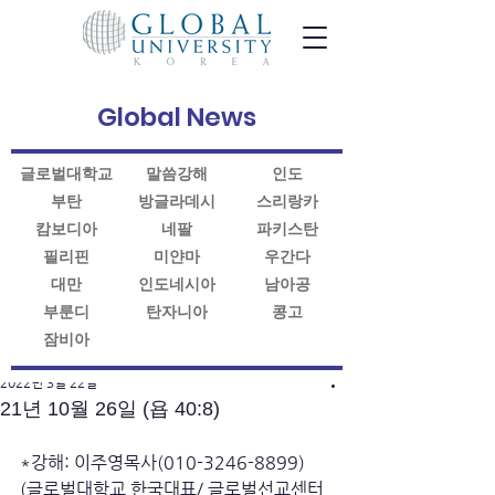
Global News
글로벌대학교
말씀강해
인도
부탄
방글라데시
스리랑카
캄보디아
네팔
파키스탄
필리핀
미얀마
우간다
대만
인도네시아
남아공
부룬디
탄자니아
콩고
잠비아
게시물
2022년 3월 22일
21년 10월 26일 (욥 40:8)
*강해: 이주영목사(010-3246-8899)
(글로벌대학교 한국대표/ 글로벌선교센터 