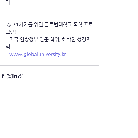
다.
 ♤ 21세기를 위한 글로벌대학교 독학 프로
그램!
   미국 연방정부 인준 학위, 해박한 성경지
식
www.globaluniversity.kr