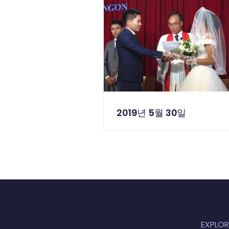
2019년 5월 30일
EXPLOR