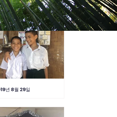
2년 4-5월 미얀마 GMC 선교
019년 8월 29일