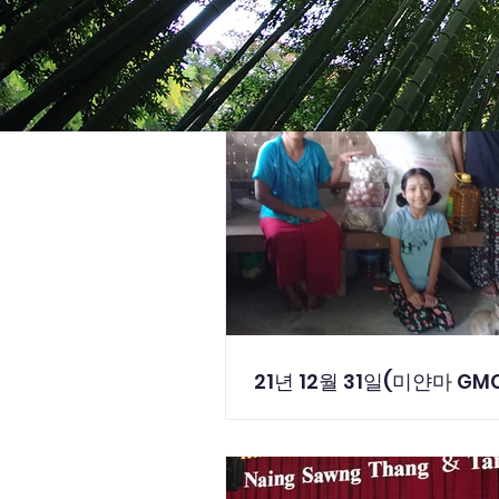
22년 9-12월 미얀마 GMC
21년 12월 31일(미얀마 GM